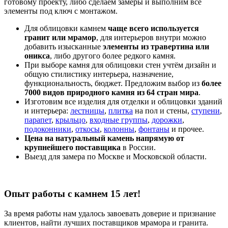
готовому проекту, либо сделаем замеры и выполним все
элементы под ключ с монтажом.
Для облицовки камнем
чаще всего используется
гранит или мрамор
, для интерьеров внутри можно
добавить изысканные
элементы из травертина или
оникса
, либо другого более редкого камня.
При выборе камня для облицовки стен учтём дизайн и
общую стилистику интерьера, назначение,
функциональность, бюджет. Предложим выбор из
более
7000 видов природного камня из 64 стран мира
.
Изготовим все изделия для отделки и облицовки зданий
и интерьера:
лестницы
,
плитка
на пол и стены,
ступени
,
парапет
,
крыльцо
,
входные группы
,
дорожки
,
подоконники
,
откосы
,
колонны
,
фонтаны
и прочее.
Цена на натуральный камень напрямую от
крупнейшего поставщика
в России.
Выезд для замера по Москве и Московской области.
Опыт работы с камнем 15 лет!
За время работы нам удалось завоевать доверие и признание
клиентов, найти лучших поставщиков мрамора и гранита.