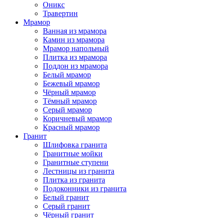
Оникс
Травертин
Мрамор
Ванная из мрамора
Камин из мрамора
Мрамор напольный
Плитка из мрамора
Поддон из мрамора
Белый мрамор
Бежевый мрамор
Чёрный мрамор
Тёмный мрамор
Серый мрамор
Коричневый мрамор
Красный мрамор
Гранит
Шлифовка гранита
Гранитные мойки
Гранитные ступени
Лестницы из гранита
Плитка из гранита
Подоконники из гранита
Белый гранит
Серый гранит
Чёрный гранит