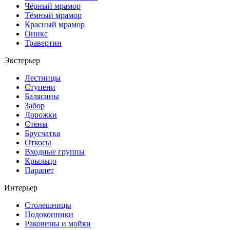
Чёрный мрамор
Тёмный мрамор
Красный мрамор
Оникс
Травертин
Экстерьер
Лестницы
Ступени
Балясины
Забор
Дорожки
Стены
Брусчатка
Откосы
Входные группы
Крыльцо
Парапет
Интерьер
Столешницы
Подоконники
Раковины и мойки