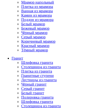
Мрамор напольный
Плитка из мрамора
Ванная из мрамора
Камин из мрамора
Поддон из мрамора
Белый мрамор
Бежевый мрамор
Чёрный мрамор
Серый мрамор
Коричневый мрамор
Красный мрамор
Тёмный мрамор
Гранит
Шлифовка гранита
Столешница из гранита
Плитка из гранита
Гранитные ступени
Лестницы из гранита
Чёрный гранит
Серый гранит
Белый гранит
Полировка гранита
Шлифовка гранита
Столешница из гранита